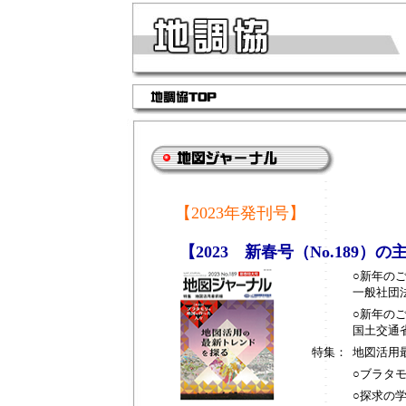
【2023年発刊号】
【2023 新春号（No.189）
○新年の
一般社団法
○新年の
国土交通省
特集：
地図活用
○ブラタ
○探求の