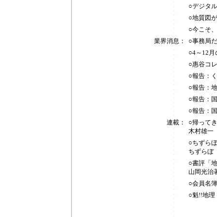
○デジタ
○地質図
○今こそ
業界消息：
○事務局
○4～12
○惠谷コ
○報告：
○報告：地
○報告：
○報告：
連載：
○帰って
木村雄一
○ちずら
ちずらぼ
○書評「
山岡光治著
○会員名
○魁!!地