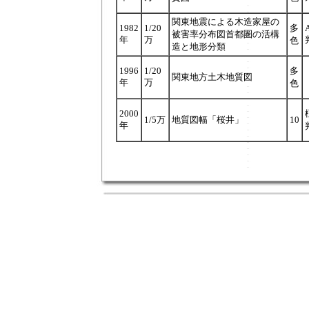
関東地震による木造家屋の
1982
1/20
多
被害率分布図首都圏の活構
年
万
色
造と地形分類
1996
1/20
多
関東地方土木地質図
年
万
色
2000
1/5万
地質図幅「桜井」
10
年