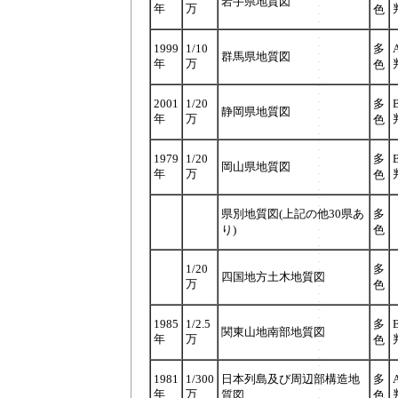
岩手県地質図
年
万
色
1999
1/10
多
群馬県地質図
年
万
色
2001
1/20
多
静岡県地質図
年
万
色
1979
1/20
多
岡山県地質図
年
万
色
県別地質図(上記の他30県あ
多
り)
色
1/20
多
四国地方土木地質図
万
色
1985
1/2.5
多
関東山地南部地質図
年
万
色
1981
1/300
日本列島及び周辺部構造地
多
年
万
質図
色