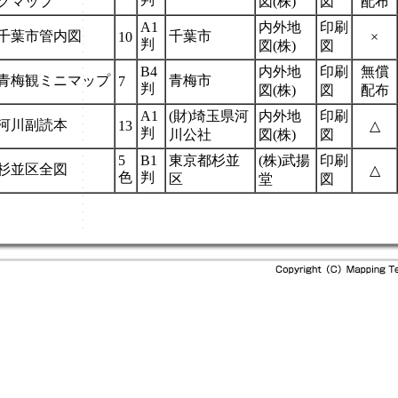
グマップ
図(株)
図
配布
A1
内外地
印刷
千葉市管内図
千葉市
10
×
判
図(株)
図
B4
内外地
印刷
無償
青梅観ミニマップ
青梅市
7
判
図(株)
図
配布
A1
(財)埼玉県河
内外地
印刷
河川副読本
13
△
判
川公社
図(株)
図
5
B1
東京都杉並
(株)武揚
印刷
杉並区全図
△
色
判
区
堂
図