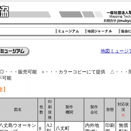
地図ミュージア
◎・・・販売可能 ○・・・カラーコピーにて提供 △・・
不可能
連】
印
対応状
色
刷
製作
製作
図名
形態
況
数
規
機関
会社
※
格
八丈島ウオーキン
A2
内外地
印刷
無償
八丈町
8
判