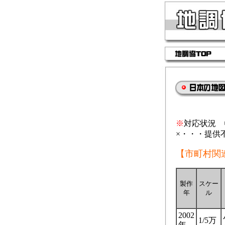
※
対応状況 
×・・・提供
【市町村関
製作
スケー
年
ル
2002
1/5万
年